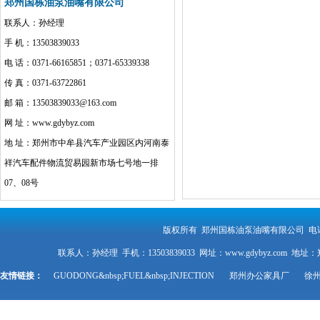
郑州国栋油泵油嘴有限公司
联系人：孙经理
手 机：13503839033
电 话：0371-66165851；0371-65339338
传 真：0371-63722861
邮 箱：13503839033@163.com
网 址：www.gdybyz.com
地 址：郑州市中牟县汽车产业园区内河南泰
祥汽车配件物流贸易园新市场七号地一排
07、08号
版权所有 郑州国栋油泵油嘴有限公司 电话：0371-6
联系人：孙经理 手机：13503839033 网址：www.gdybyz.
友情链接：
GUODONG&nbsp;FUEL&nbsp;INJECTION
郑州办公家具厂
徐